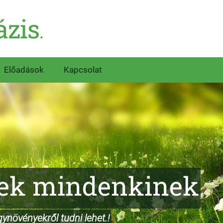
ázis
.
Előadások
Kapcsolat
ek mindenkinek
ynövényekről tudni lehet.!