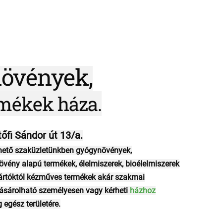
övények,
mékek háza.
fi Sándor út 13/a.
hető szaküzletünkben gyógynövények,
ény alapú termékek, élelmiszerek, bioélelmiszerek
ártóktól kézműves termékek akár szakmai
ásárolható személyesen vagy kérheti
házhoz
 egész területére.