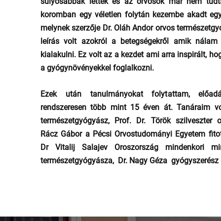
súlyosabbak lettek és az orvosok már nem tudta
koromban egy véletlen folytán kezembe akadt eg
melynek szerzője Dr. Oláh Andor orvos természetgyó
leírás volt azokról a betegségekről amik nálam
kialakulni. Ez volt az a kezdet ami arra inspirált, 
a gyógynövényekkel foglalkozni.
Ezek után tanulmányokat folytattam, előadá
rendszeresen több mint 15 éven át. Tanáraim vo
természetgyógyász, Prof. Dr. Török szilveszter o
Rácz Gábor a Pécsi Orvostudományi Egyetem fitot
Dr Vitalij Salajev Oroszország mindenkori mi
természetgyógyásza, Dr. Nagy Géza gyógyszerész