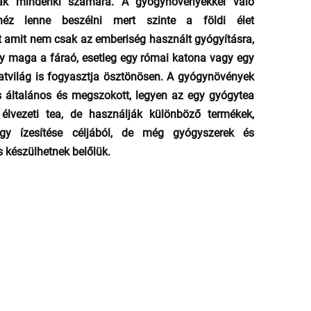
ltak mindenki számára. A gyógynövényekkel való
ehéz lenne beszélni mert szinte a földi élet
t amit nem csak az emberiség használt gyógyításra,
y maga a fáraó, esetleg egy római katona vagy egy
atvilág is fogyasztja ösztönösen. A gyógynövények
s általános és megszokott, legyen az egy gyógytea
élvezeti tea, de használják különböző termékek,
vagy ízesítése céljából, de még gyógyszerek és
 készülhetnek belőlük.