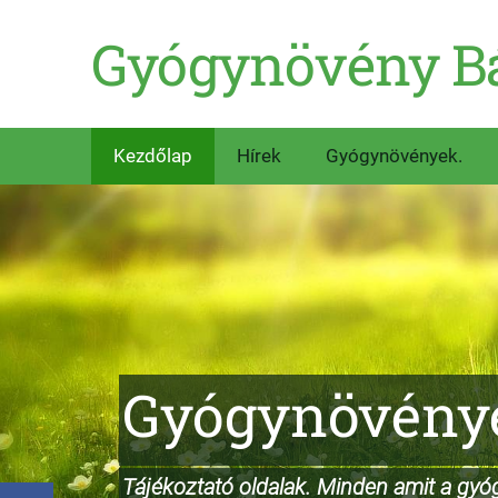
Gyógynövény B
Kezdőlap
Hírek
Gyógynövények.
Gyógynövény
Tájékoztató oldalak. Minden amit a gyóg