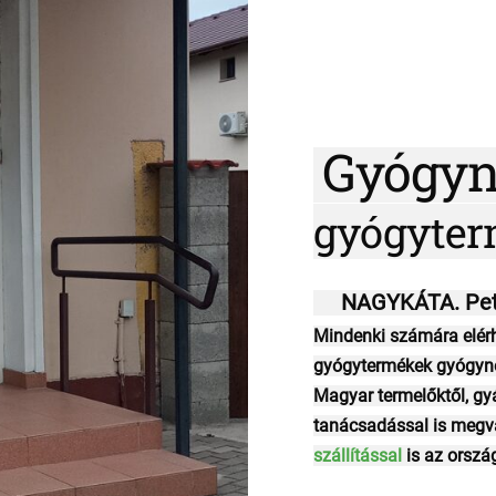
Gyógyn
gyógyter
NAGYKÁTA. Pető
Mindenki számára elér
gyógytermékek gyógynöv
Magyar termelőktől, gy
tanácsadással is megv
szállítással
is az ország