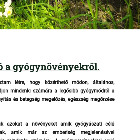
ó a gyógynövényekről.
tam létre, hogy közérthető módon, általános,
adjon mindenki számára a legősibb gyógymódról a
yítás és betegség megelőzés, egészség megőrzése
ük azokat a növényeket amik gyógyászati célú
znak, amik már az emberiség megjelenésével