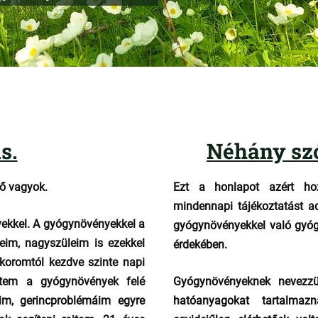
s.
Néhány sz
ő vagyok.
Ezt a honlapot azért hoz
mindennapi tájékoztatást 
ekkel. A gyógynövényekkel a
gyógynövényekkel való gyóg
eim, nagyszüleim is ezekkel
érdekében.
koromtól kezdve szinte napi
tem a gyógynövények felé
Gyógynövényeknek nevezz
eim, gerincproblémáim egyre
hatóanyagokat tartalma