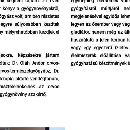
k segíteni rajtam. 21 éves
egyidejűleg elérhetőek vo
y könyv a gyógynövényekről,
gyógyításról múltjáról n
gyász volt, amiben részletes
megjelenésével egyidős lehe
 egyre súlyosabban kezdtek
legyen az ősember vagy vag
hogy mélyrehatóbban kezdjek el
gladiátor, hanem még az áll
használata a jelen korban i
vagy egy egyszerű ízletes 
sokra, képzésekre jártam
élelmiszerek előállítása 
ltak: Dr. Oláh Andor orvos-
gyógyhatású készítmények is
rvos-természetgyógyász, Dr.
erápia oktató vendégtanára,
niszterelnökeinek az orvos
 gyógynövény szakértő,